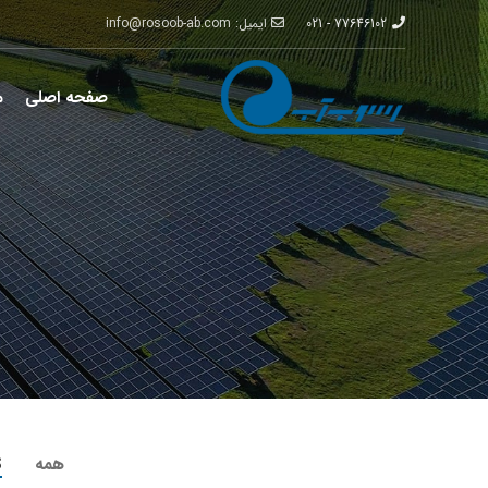
77646102 - 021
ایمیل: info@rosoob-ab.com
صفحه اصلی
م
همه
S