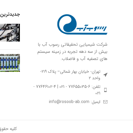
جدیدترین ا
شركت شيميايى تحقیقاتی رسوب آب با
بيش از سه دهه تجربه در زمينه سيستم
هاى تصفيه آب و فاضلاب.
تهران- خیابان بهار شمالی– پلاک ۲۱۹-
واحد ۲
تلفن: 6-77655035 - 021 | 4-77646102 -
021
ایمیل: info@rosoob-ab.com
کلیه حقو