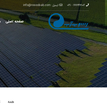
77646102 - 021
ایمیل: info@rosoob-ab.com
صفحه اصلی
م
همه
S