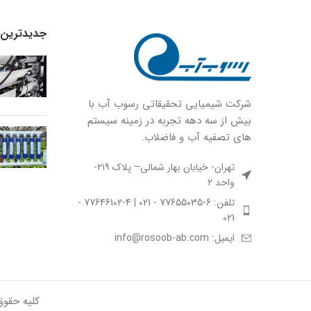
جدیدترین ا
شركت شيميايى تحقیقاتی رسوب آب با
بيش از سه دهه تجربه در زمينه سيستم
هاى تصفيه آب و فاضلاب.
تهران- خیابان بهار شمالی– پلاک ۲۱۹-
واحد ۲
تلفن: 6-77655035 - 021 | 4-77646102 -
021
ایمیل: info@rosoob-ab.com
کلیه حقو