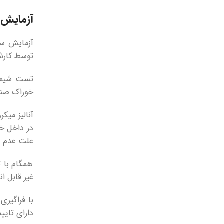
آزمایش 
آزمایش سگ
توسط کارش
تست شیمیا
خوراک صنع
آنالیز میک
در داخل خو
علت عدم ر
همگام با ت
غیر قابل ا
با فراگیری
دارای تایی