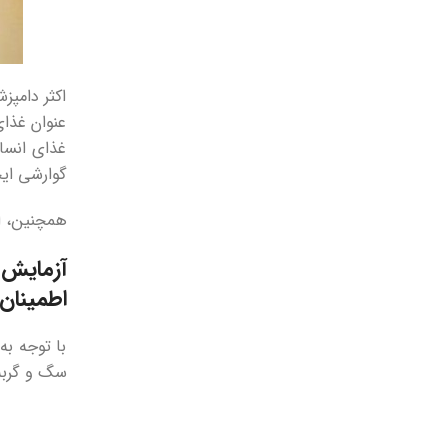
اکثر دامپ
عنوان غذای
غذای انسا
گوارشی ایج
همچنین، اس
آزمایش 
اطمینان
با توجه به
سگ و گربه،