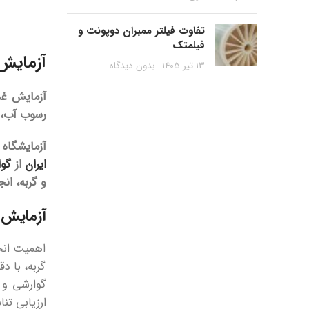
تفاوت فیلتر ممبران دوپونت و
فیلمتک
آزمایش 
13 تیر 1405
بدون دیدگاه
آزمایش غذ
رسوب آب، 
آزمایشگاه
ایران
از
گواه
و گربه، ان
آزمایش 
اهمیت انج
گربه، با د
گوارشی و 
ارزیابی تن