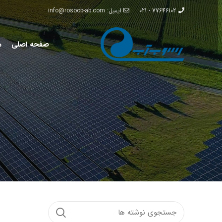
77646102 - 021
ایمیل: info@rosoob-ab.com
صفحه اصلی
م