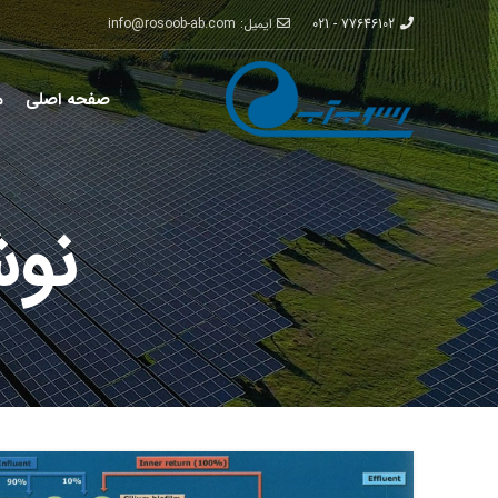
77646102 - 021
ایمیل: info@rosoob-ab.com
صفحه اصلی
م
نو