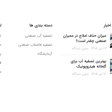
خبار
دسته بندی ها
ل
میزان حذف املاح در ممبران
تصفیه آب صنعتی
ت
صنعتی چقدر است؟
تصفیه فاضلاب صنعتی
ح
17 تیر 1405
بدون دیدگاه
آزمایشگاه
پ
بهترین تصفیه آب برای
ف
گلخانه هیدروپونیک
د
16 تیر 1405
بدون دیدگاه