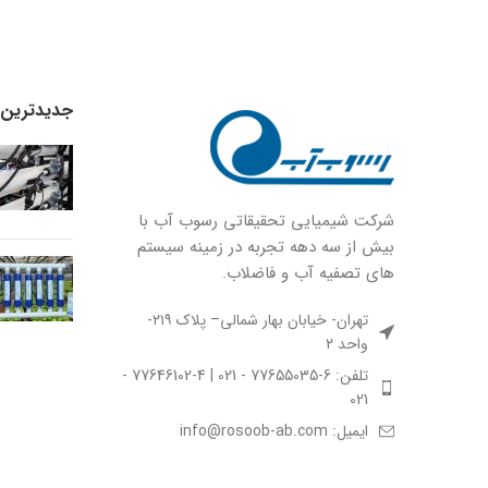
جدیدترین ا
شركت شيميايى تحقیقاتی رسوب آب با
بيش از سه دهه تجربه در زمينه سيستم
هاى تصفيه آب و فاضلاب.
تهران- خیابان بهار شمالی– پلاک ۲۱۹-
واحد ۲
تلفن: 6-77655035 - 021 | 4-77646102 -
021
ایمیل: info@rosoob-ab.com