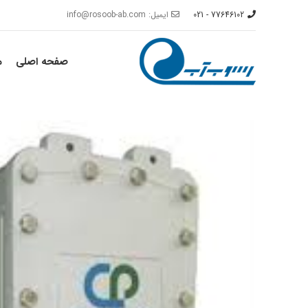
77646102 - 021
ایمیل: info@rosoob-ab.com
صفحه اصلی
م