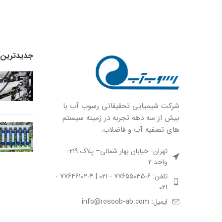
جدیدترین ا
شركت شيميايى تحقیقاتی رسوب آب با
بيش از سه دهه تجربه در زمينه سيستم
هاى تصفيه آب و فاضلاب.
تهران- خیابان بهار شمالی– پلاک ۲۱۹-
واحد ۲
تلفن: 6-77655035 - 021 | 4-77646102 -
021
ایمیل: info@rosoob-ab.com