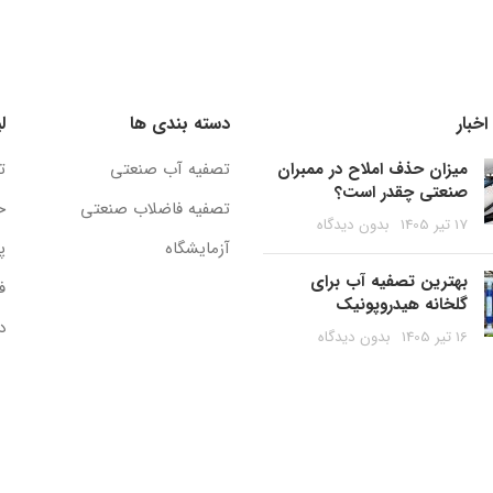
خبار
دسته بندی ها
ل
میزان حذف املاح در ممبران
تصفیه آب صنعتی
ت
صنعتی چقدر است؟
تصفیه فاضلاب صنعتی
ح
17 تیر 1405
بدون دیدگاه
آزمایشگاه
پ
بهترین تصفیه آب برای
ف
گلخانه هیدروپونیک
د
16 تیر 1405
بدون دیدگاه