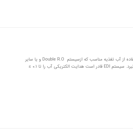
فرآيند سيستم EDI داراى مزيتهاى اساسى نسبت به تكنولوژى تبادل يونى مى باشد كه نياز به مصرف اسيد و باز ندارد. دستگاه EDI با استفاده از آب تغذيه مناسب كه ازسيستم Double R.O و يا ساير
و TOC حداكثر ۰.۱ ، ۰.۲۵ ، ۰.۵ ميلى گرم در ليتر باشد مورد استفاده قرار مى گيرد. سيستم EDI قادر است هدايت الكتريكى آب را تا ۰.۱ ≥