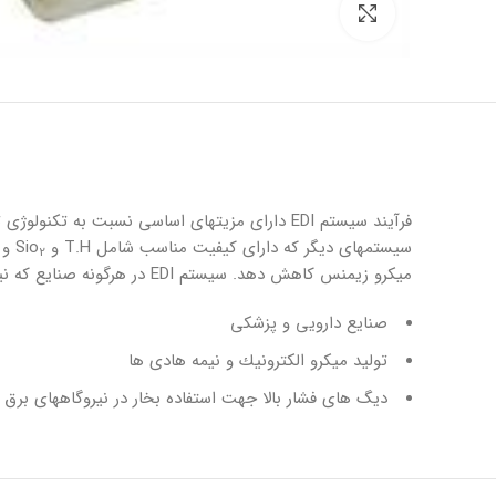
برای بزرگنمایی کلیک کنید
سيستمهاى ديگر كه داراى كيفيت مناسب شامل T.H و Sio
2
ميكرو زيمنس كاهش دهد. سيستم EDI در هرگونه صنايع كه نياز به آب خالص دارد مورد استفاده قرار مى گيرد. مانند :
صنايع دارويى و پزشكى
توليد ميكرو الكترونيك و نيمه هادى ها
ديگ هاى فشار بالا جهت استفاده بخار در نيروگاههاى برق