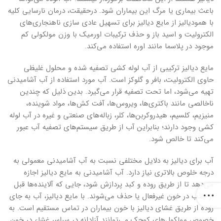
باعث بیماری یا مرگ این بیماران شود. درحقیقت، درمان نارسایی کلیه
با همودیالیز از مایع دیالیز برای تسهیل عادی سازی ناهنجاری‌های
الکترولیت و اسید باز و حذف ترکیبات اورمیک با وزن مولکولی کم
موجود در پلاسما مانند اوره استفاده می‌کند.
مایع دیالیز ترکیبی از آب لوله کشی تصفیه شده و محلول غلیظی
حاوی الکترولیت، بافر و گلوکز است. آب مورد استفاده از آب آشامیدنی
تهیه می‌شود، اما تحت تصفیه قرار می‌گیرد. بدین ذلیل که چندین
ناخالصی مانند باکتری‌ها، ویروس‌ها، آفت کش‌ها، مواد شوینده،
منیزیم، کلسیم، هیدروکربن‌ها، کلر، زباله‌های صنعتی و غیره در آب لوله
کشی وجود دارند؛ بنابراین آب از طریق سیستم‌های تصفیه آب عبور
می‌کند تا خالص شود.
آب برای دیالیز به دلایل مختلفی نسبت به آب آشامیدنی معمولی به
درجه خلوص بالاتری نیاز دارد. آب آشامیدنی به مایع دیالیز اجازه
می‌دهد تا از طریق روده و کبد پردازش شود، جایی که آلاینده‌ها قبل
از جذب در خون غیرفعال یا حذف می‌شوند. با مایع دیالیز، آب به جای
روده از طریق غشای دیالیز با خون بیماران در تماس مستقیم است. به
خصوص مولکول‌های کوچک می‌توانند آزادانه در سراسر غشاء در خون