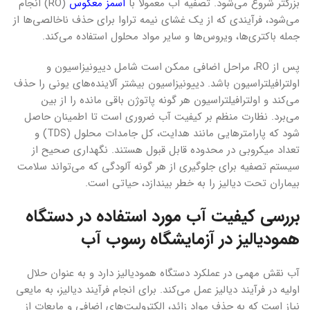
بزرگتر شروع می‌شود. تصفیه آب معمولاً با
اسمز معکوس
(RO) انجام
می‌شود، فرآیندی که از یک غشای نیمه تراوا برای حذف ناخالصی‌ها از
جمله باکتری‌ها، ویروس‌ها و سایر مواد محلول استفاده می‌کند.
پس از RO، مراحل اضافی ممکن است شامل دییونیزاسیون و
اولترافیلتراسیون باشد. دییونیزاسیون بیشتر آلاینده‌های یونی را حذف
می‌کند و اولترافیلتراسیون هر گونه پاتوژن باقی مانده را از بین
می‌برد. نظارت منظم بر کیفیت آب ضروری است تا اطمینان حاصل
شود که پارامترهایی مانند هدایت، کل جامدات محلول (TDS) و
تعداد میکروبی در محدوده قابل قبول هستند. نگهداری صحیح از
سیستم تصفیه برای جلوگیری از هر گونه آلودگی که می‌تواند سلامت
بیماران تحت دیالیز را به خطر بیندازد، حیاتی است.
بررسی کیفیت آب مورد استفاده در دستگاه
همودیالیز در آزمایشگاه رسوب آب
آب نقش مهمی در عملکرد دستگاه همودیالیز دارد و به عنوان حلال
اولیه در فرآیند دیالیز عمل می‌کند. برای انجام فرآیند دیالیز، به مایعی
نیاز است که به حذف مواد زائد، الکترولیت‌های اضافی و مایعات از