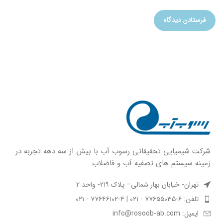
شركت شيميايى تحقیقاتی رسوب آب با بيش از سه دهه تجربه در
زمينه سيستم هاى تصفيه آب و فاضلاب.
تهران- خیابان بهار شمالی– پلاک ۲۱۹- واحد ۲
تلفن: ۶-۷۷۶۵۵۰۳۵ - ۰۲۱ | ۴-۷۷۶۴۶۱۰۲ - ۰۲۱
ایمیل: info@rosoob-ab.com