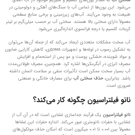
سختی آب
به مقدار یون‌های کلسیم و منیزیم موجود در آب اطلاق
می‌شود. این یون‌ها از تماس آب با سنگ‌های آهکی و دولومیتی در
طبیعت به وجود می‌آیند. آب‌های زیرزمینی و برخی منابع سطحی
معمولاً دارای سختی بالا هستند. سختی آب بر حسب میلی‌گرم بر لیتر
کربنات کلسیم یا درجه فرانسوی اندازه‌گیری می‌شود.
آب سخت مشکلات متعددی ایجاد می‌کند که از جمله آن‌ها می‌توان
به تشکیل رسوب در لوله‌ها و تجهیزات домаی، کاهش کارایی صابون
و مواد شوینده، خشکی پوست و مو پس از استحمام و افزایش
مصرف انرژی در آبگرمکن‌ها اشاره کرد. همچنین، مصرف طولانی‌مدت
آب بسیار سخت ممکن است تأثیرات منفی بر سلامت انسان داشته
باشد. بنابراین،
حذف سختی آب
برای مصارف خانگی و صنعتی
ضروری است.
نانو فیلتراسیون چگونه کار می‌کند؟
نانو فیلتراسیون
یک فرآیند جداسازی غشایی است که در آن آب از
غشایی با حفرات نانومتری عبور می‌کند. اندازه حفرات این غشاها
معمولاً بین ۰.۰۰۱ تا ۰.۰۱ میکرون است که امکان حذف مولکول‌های