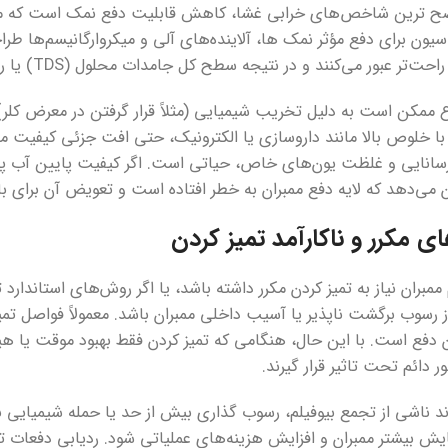
ضح ترین شاخص‌های خرابی غشا، کاهش قابلیت دفع نمک است که من
راسیون برای دفع مؤثر نمک ها، آلاینده‌های آلی و میکروارگانیسم‌ها 
 عبور می‌کنند و در نتیجه سطح کل جامدات محلول (TDS) یا رسانایی در آب تصفیه شده بالاتر می‌رود.
ممکن است به دلیل تخریب شیمیایی (مثلاً قرار گرفتن در معرض کلر)، 
با خلوص بالا مانند داروسازی یا الکترونیک، حتی افت جزئی کیفیت می
رسانایی و غلظت یون‌های خاص، حیاتی است. اگر کیفیت پایین آب پس از
می‌دهد که لایه دفع ممبران به خطر افتاده است و تعویض آن برای ب
ی مکرر و ناکارآمد تمیز کردن
ممبران نیاز به تمیز کردن مکرر داشته باشد، یا اگر روش‌های استاندار
ز رسوب برگشت ناپذیر یا آسیب داخلی ممبران باشد. معمولاً فواصل تم
فع است. با این حال، هنگامی که تمیز کردن فقط بهبود موقت یا هیچ
 دائم تحت تاثیر قرار گیرند.
ند ناشی از تجمع بیوفیلم، رسوب گذاری بیش از حد یا حمله شیمیایی به
ش بیشتر ممبران و افزایش هزینه‌های عملیاتی شود. ردیابی دفعات تمی