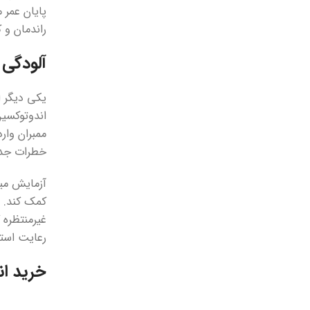
پایان عمر م
راندمان و 
آلودگی 
یکی دیگر ا
اندوتوکسین
ممبران وار
خطرات جدی 
آزمایش میک
کمک کند. ا
غیرمنتظره 
رعایت است
خرید ان