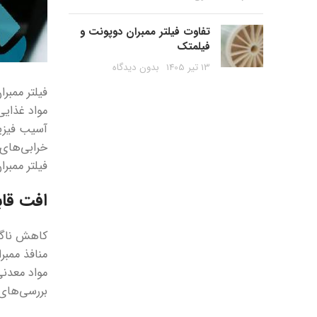
تفاوت فیلتر ممبران دوپونت و
فیلمتک
13 تیر 1405
بدون دیدگاه
فیلتر ممبر
مواد غذایی
آسیب فیزیک
خرابی‌های 
فیلتر ممب
افت قاب
کاهش ناگها
منافذ ممب
مواد معدنی
بررسی‌های