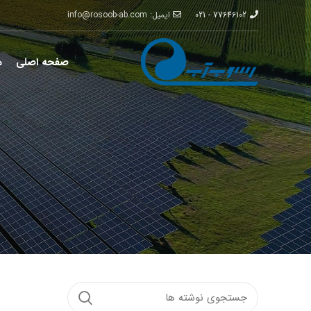
77646102 - 021
ایمیل: info@rosoob-ab.com
صفحه اصلی
م