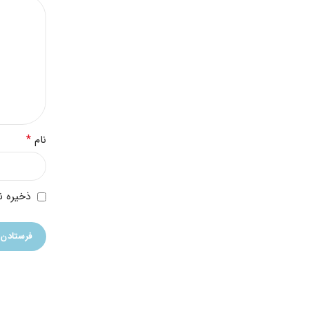
*
نام
ذخیره ن