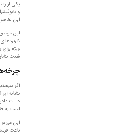
یکی از وا
و نانوفیلت
این عناصر راحت‌تر
این موضوع 
کاربردهای 
ویژه برای 
شدت نشان 
چرخه‌ها
اگر سیستم 
نشانه ای ا
دست دادن د
است به طور
این می‌توا
باعث فرسای