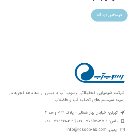
شركت شيميايى تحقیقاتی رسوب آب با بيش از سه دهه تجربه در
زمينه سيستم هاى تصفيه آب و فاضلاب.
تهران- خیابان بهار شمالی– پلاک ۲۱۹- واحد ۲
تلفن: ۶-۷۷۶۵۵۰۳۵ - ۰۲۱ | ۴-۷۷۶۴۶۱۰۲ - ۰۲۱
ایمیل: info@rosoob-ab.com