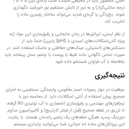
اصلی محصول باید در محیطی خشک، خنک (دمای بین ۵ تا ۳۵
درجه سانتی‌گراد) و به دور از تابش مستقیم نور خورشید نگهداری
شوند. یخ‌زدگی یا گرمای شدید می‌تواند ساختار پلیمری ماده را
تخریب کند.
از نظر ایمنی، اپراتورها در زمان جابجایی و رقیق‌سازی این مواد (به
ویژه آنتی‌اسکالانت‌های اسیدی با $pH$ پایین) حتماً باید از
دستکش‌های لاستیکی، عینک‌های حفاظتی و ماسک استفاده کنند. در
صورت تماس ناگهانی ماده غلیظ با پوست یا چشم، محل پیشامد باید
بلافاصله با آب فراوان شستشو داده شود.
نتیجه‌گیری
موفقیت در مهار رسوبات اسمز معکوس، وابستگی مستقیمی به اجرای
صحیح روش استفاده از آنتی اسکالانت دارد. از محاسبه دوز با
نرم‌افزارهای مهندسی و رقیق‌سازی انحصاری با آب تولیدی RO گرفته،
تا تزریق در نقطه صحیح (قبل از فیلتر کارتریج) و کالیبراسیون مداوم
دوزینگ پمپ، همگی حلقه‌های یک زنجیر راندمان هستند. با رعایت
این پروتکل‌های ساده اما حیاتی، شما می‌توانید پایداری سیستم