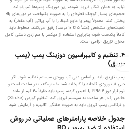
به طور معمول، آنتی‌اسکالانت‌ها به صورت غلیظ فروخته می‌شوند و
نباید به همان شکل تزریق شوند، زیرا دوزینگ پمپ‌ها نمی‌توانند
حجم‌های بسیار کوچک قطره‌ای را به صورت یکنواخت در دبی‌های بالا
پخش کنند. معمولاً پودر یا مایع غلیظ را با آب پراتی (آب مقطر) به
نسبت‌های مشخص (مثلاً ۵ تا ۱۰ درصد) رقیق می‌کنند. مخلوط باید
کاملاً یکدست شود؛ بنابراین استفاده از میکسر یا هم زدن دستی کامل
مخزن تزریق الزامی است.
۴. تنظیم و کالیبراسیون دوزینگ پمپ (پمپ
تزریق)
پمپ تزریق باید بر اساس دبی آب ورودی سیستم تنظیم شود. اگر
دبی آب ورودی گلخانه یا کارخانه شما ۱۰ مترمکعب در ساعت است و
نرم‌افزار دوز ۴ PPM را تعیین کرده، پمپ باید دقیقاً ۴۰ گرم از ماده
خالص را در هر ساعت به سیستم تزریق کند. تنظیم کورس (Stroke)
و فرکانس پمپ تزریق باید به صورت هفتگی کالیبره و آزمایش شود.
جدول خلاصه پارامترهای عملیاتی در روش
استفاده از ضد رسوب RO