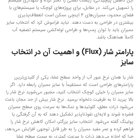
این کاهش پیچیدگی، ریسک نشتی را کمتر کرده و نگهداری سیستم
را تسهیل می‌کند. در مقابل، برای پروژه‌های کوچک یا سیستم‌های با
فضای محدود، ممبران‌های ۴ اینچی ممکن است انعطاف‌پذیری
بیشتری در طراحی به دست دهند. نباید فراموش کرد که انتخاب سایز
ممبران باید با توان پمپ‌ها و طراحی لوله‌کشی سیستم تصفیه آب
کاملاً هماهنگ باشد.
پارامتر شار (Flux) و اهمیت آن در انتخاب
سایز
شار یا همان نرخ عبور آب از واحد سطح غشا، یکی از کلیدی‌ترین
پارامترهای طراحی است که مستقیماً با سایز ممبران رابطه دارد. اگر
سایز ممبران را خیلی کوچک انتخاب کنید، مجبور می‌شوید نرخ شار را
بالا ببرید تا به ظرفیت دلخواه برسید. نرخ شار بیش از حد مجاز، باعث
می‌شود ذرات معلق، کلوئیدها و نمک‌ها به سرعت روی سطح ممبران
فشرده شوند و لایه‌ای نفوذناپذیر تشکیل دهند که به آن گرفتگی یا
پولینگ گفته می‌شود. انتخاب سایز بزرگتر، امکان کاهش نرخ شار را
فراهم کرده و عمر مفید ممبران را به طرز قابل توجهی افزایش می‌دهد،
چرا که اجازه می‌دهد ذرات با سرعت کمتری به سمت سطح غشا