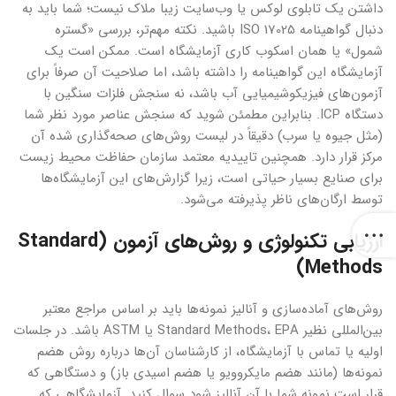
داشتن یک تابلوی لوکس یا وب‌سایت زیبا ملاک نیست؛ شما باید به
دنبال گواهینامه ISO 17025 باشید. نکته مهم‌تر، بررسی «گستره
شمول» یا همان اسکوب کاری آزمایشگاه است. ممکن است یک
آزمایشگاه این گواهینامه را داشته باشد، اما صلاحیت آن صرفاً برای
آزمون‌های فیزیکوشیمیایی آب باشد، نه سنجش فلزات سنگین با
دستگاه ICP. بنابراین مطمئن شوید که سنجش عناصر مورد نظر شما
(مثل جیوه یا سرب) دقیقاً در لیست روش‌های صحه‌گذاری شده آن
مرکز قرار دارد. همچنین تاییدیه معتمد سازمان حفاظت محیط زیست
برای صنایع بسیار حیاتی است، زیرا گزارش‌های این آزمایشگاه‌ها
توسط ارگان‌های ناظر پذیرفته می‌شود.
ارزیابی تکنولوژی و روش‌های آزمون (Standard
Methods)
روش‌های آماده‌سازی و آنالیز نمونه‌ها باید بر اساس مراجع معتبر
بین‌المللی نظیر Standard Methods، EPA یا ASTM باشد. در جلسات
اولیه یا تماس با آزمایشگاه، از کارشناسان آن‌ها درباره روش هضم
نمونه‌ها (مانند هضم مایکروویو یا هضم اسیدی باز) و دستگاهی که
قرار است نمونه شما با آن آنالیز شود سوال کنید. آزمایشگاهی که