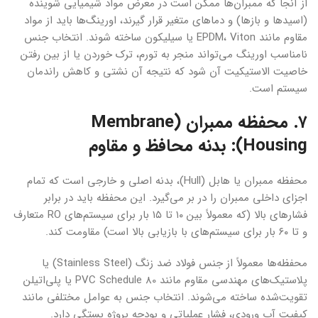
از آنجا که ممبران‌ها ممکن است در معرض مواد شیمیایی شوینده
(اسیدها و بازها) و دماهای متغیر قرار گیرند، اورینگ‌ها باید از مواد
مقاوم مانند EPDM، Viton یا سیلیکون ساخته شوند. انتخاب جنس
نامناسب اورینگ می‌تواند منجر به تورم، ترک خوردن یا از بین رفتن
خاصیت الاستیکیت آن شود که نتیجه آن نشتی و کاهش راندمان
سیستم است.
۷. محفظه ممبران (Membrane
Housing): بدنه محافظ و مقاوم
محفظه ممبران یا هابل (Hull)، بدنه اصلی و خارجی است که تمام
اجزای داخلی ممبران را در بر می‌گیرد. این محفظه باید در برابر
فشارهای بالا (که معمولاً بین ۱۰ تا ۱۵ بار برای سیستم‌های RO متعارف
و تا ۶۰ بار برای سیستم‌های با بازیابی بالا است) مقاومت کند.
محفظه‌ها معمولاً از جنس فولاد ضد زنگ (Stainless Steel) یا
پلاستیک‌های مهندسی مقاوم مانند PVC Schedule 80 یا پلی‌اتیلن
تقویت‌شده ساخته می‌شوند. انتخاب جنس به عوامل مختلفی مانند
کیفیت آب ورودی، فشار عملیاتی و بودجه پروژه بستگی دارد.