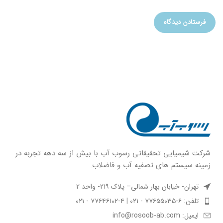
شركت شيميايى تحقیقاتی رسوب آب با بيش از سه دهه تجربه در
زمينه سيستم هاى تصفيه آب و فاضلاب.
تهران- خیابان بهار شمالی– پلاک ۲۱۹- واحد ۲
تلفن: ۶-۷۷۶۵۵۰۳۵ - ۰۲۱ | ۴-۷۷۶۴۶۱۰۲ - ۰۲۱
ایمیل: info@rosoob-ab.com