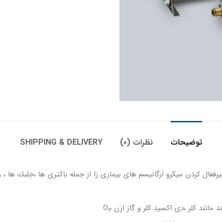
توضیحات
نظرات (0)
SHIPPING & DELIVERY
غيرفعال كردن ميكرو ارگانيسم هاى بيمارى زا از جمله باكترى ها ،جلبك ها ،
نند كلر ،دى اكسيد كلر و گاز ازن O
3