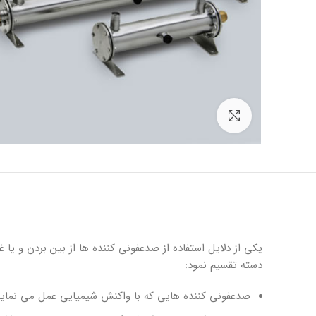
برای بزرگنمایی کلیک کنید
يكى از دلایل استفاده از ضدعفونى كننده ها از بين بردن و يا 
دسته تقسيم نمود:
ضدعفونى كننده هايى كه با واكنش شيميايى عمل مى نمايند ما