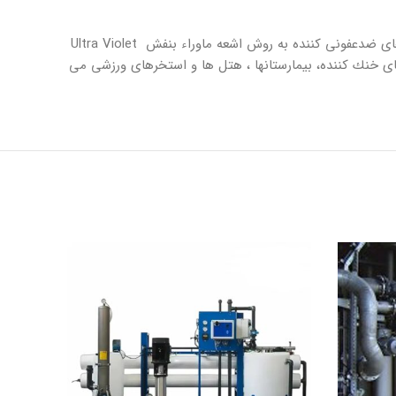
شركت شيميايى تحقيقاتى رسوب آب ارائه كننده سيستم هاى ضدعفونى كننده (پكيج هاى تزريق كلر در ظرفيت هاى مختلف – دستگاه هاى ضدعفونى كننده به روش اشعه ماوراء بنفش Ultra Violet
 خنك كننده، بيمارستانها ، هتل ها و استخرهاى ورزشى می