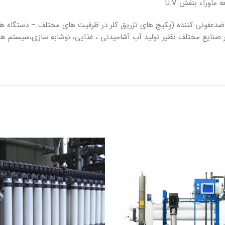
اوراء بنفش U.V
نايع مختلف نظير توليد آب آشاميدنى ، غذايى، نوشابه سازى،سيستم هاى