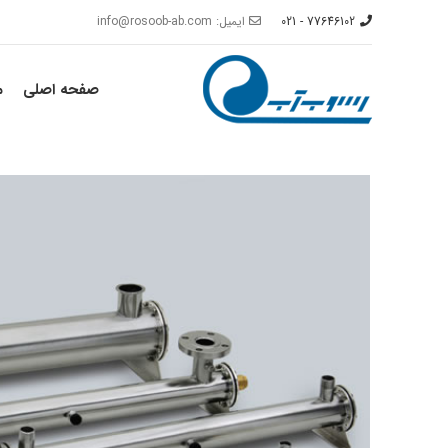
77646102 - 021
ایمیل: info@rosoob-ab.com
صفحه اصلی
م