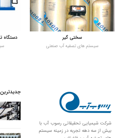
سختی گیر
دستگاه تصفیه
اطلاعات بیشتر
سیستم های تصفیه آب صنعتی
سی
جدیدترین ا
شركت شيميايى تحقیقاتی رسوب آب با
بيش از سه دهه تجربه در زمينه سيستم
هاى تصفيه آب و فاضلاب.