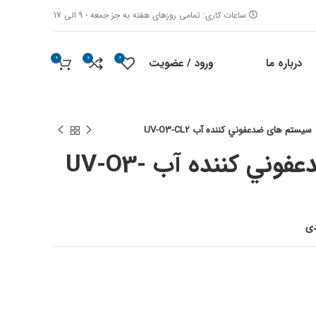
ساعات کاری: تمامی روزهای هفته به جز جمعه - 9 الی 17
0
0
0
ورود / عضویت
درباره ما
سیستم های ضدعفوني كننده آب UV-O3-CL2
سیستم های ضدعفوني كننده آب UV-O3-
دی