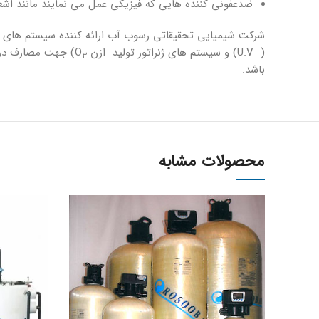
ضدعفونى كننده هايى كه فيزيكى عمل مى نمايند مانند اشعه م
(U.V ) و سيستم هاى ژنراتور توليد ازن O
) جهت مصارف در ص
3
باشد.
محصولات مشابه