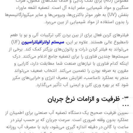
معکوس (RO) برای نمک زدایی و حذف نمک‌های محلول، فلزات
سنگین و مواد شیمیایی مضر ایده آل است. تصفیه اشعه ماوراء
بنفش (UV) به طور موثر باکتری‌ها، ویروس‌ها و سایر میکروارگانیسم‌ها
را بدون استفاده از مواد شیمیایی از بین می‌برد.
فیلترهای کربن فعال برای از بین بردن کلر، ترکیبات آلی و بو یا طعم
نامطبوع عالی هستند. علاوه بر این،
سیستم اولترافیلتراسیون
(UF)
می‌تواند به فیلتر کردن ذرات و پاتوژن‌های بزرگتر کمک کند. برخی از
سیستم‌ها چندین فناوری را برای تصفیه جامع ادغام می‌کنند. درک
اینکه کدام فناوری با نیازهای صنعت شما مطابقت دارد، کارایی و
مقرون به صرفه بودن را تضمین می‌کند. انتخاب ضعیف می‌تواند
منجر به عملکرد نامناسب، افزایش مصرف انرژی و خرابی‌های مکرر
شود که بر بهره وری کلی و ایمنی آب تأثیر می‌گذارد.
۳- ظرفیت و الزامات نرخ جریان
تعیین ظرفیت صحیح یک دستگاه تصفیه آب صنعتی برای اطمینان از
عملکرد بدون وقفه ضروری است. سرعت جریان که بر حسب لیتر در
ساعت یا گالن در دقیقه اندازه گیری می‌شود، باید با مصرف آب روزانه