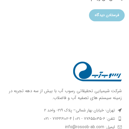
شركت شيميايى تحقیقاتی رسوب آب با بيش از سه دهه تجربه در
زمينه سيستم هاى تصفيه آب و فاضلاب.
تهران- خیابان بهار شمالی– پلاک ۲۱۹- واحد ۲
تلفن: ۶-۷۷۶۵۵۰۳۵ - ۰۲۱ | ۴-۷۷۶۴۶۱۰۲ - ۰۲۱
ایمیل: info@rosoob-ab.com