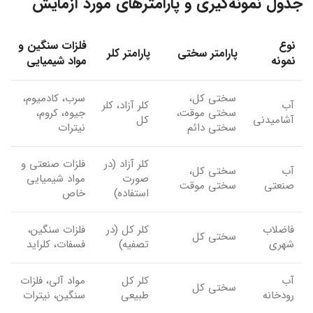
جدول نمونه‌گیری و پارامترهای مورد آزمایش
نوع
فلزات سنگین و
پارامتر سختی
پارامتر کلر
نمونه
مواد شیمیایی
سختی کل،
سرب، کادمیوم،
آب
کلر آزاد، کلر
سختی موقت،
جیوه، کروم،
آشامیدنی
کل
سختی دائم
نیترات
کلر آزاد (در
فلزات صنعتی و
آب
سختی کل،
صورت
مواد شیمیایی
صنعتی
سختی موقت
استفاده)
خاص
فاضلاب
کلر کل (در
فلزات سنگین،
سختی کل
شهری
تصفیه)
فسفات، کلراید
آب
کلر کل
مواد آلی، فلزات
سختی کل
رودخانه
طبیعی
سنگین، نیترات