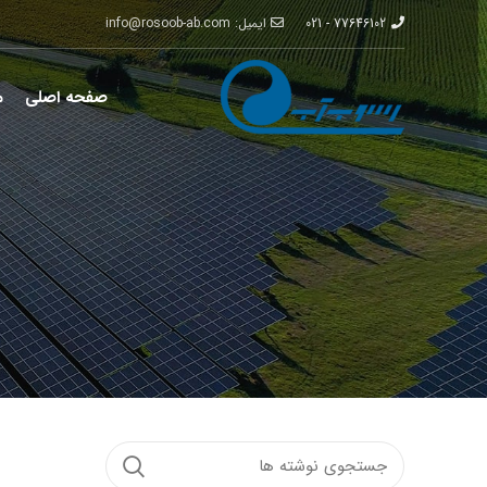
77646102 - 021
ایمیل: info@rosoob-ab.com
صفحه اصلی
م