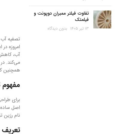
تفاوت فیلتر ممبران دوپونت و
فیلمتک
13 تیر 1405
بدون دیدگاه
تصفیه آب ب
امروزه در 
آب، کاهش ه
می‌کند. در
همچنین کار
مفهوم ت
برای طراح
اصل ساده ا
نام رزین تب
تعریف ع