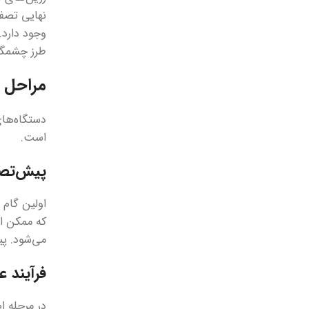
طرز چشمگیر
مراحل گ
دستگاه‌های
است.
پیش‌تصف
اولین گام 
که ممکن اس
می‌شود. پی
فرآیند ع
در مرحله ا