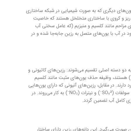
 یون‌های دیگری که به صورت شیمیایی در شبکه ساختاری
ی ریز و کروی با ساختاری متخلخل هستند که خاصیت
ی مزاحم مانند کلسیم و منیزیم (که عامل سختی آب
ود در آب با یون‌های متصل به رزین جابه‌جا شده و در
 به دو دسته اصلی تقسیم می‌شوند: رزین‌های کاتیونی و
ین‌های آنیونی. رزین‌های کاتیونی که معمولاً حاوی یون‌هایی مانند سدیم (Na⁺) هستند، وظیفه حذف یون‌های مثبت مانند کلسیم
زی آب کاربرد دارند. در مقابل، رزین‌های آنیونی که دارای یون‌هایی
مانند هیدروکسید (OH⁻) می‌باشند، برای حذف یون‌های منفی شامل کلرید (Cl⁻)، سولفات (SO₄²⁻) و نیترات (NO₃⁻) به کار می‌روند. در
ازی کامل آب تضمین گردد.
 صورت می‌گیرد. این دانه‌های رزین دارای ساختار