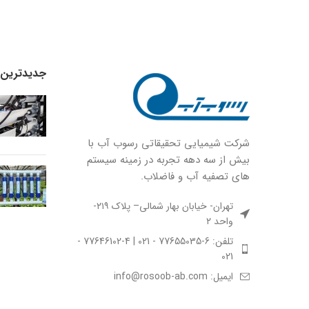
جدیدترین ا
شركت شيميايى تحقیقاتی رسوب آب با
بيش از سه دهه تجربه در زمينه سيستم
هاى تصفيه آب و فاضلاب.
تهران- خیابان بهار شمالی– پلاک ۲۱۹-
واحد ۲
تلفن: 6-77655035 - 021 | 4-77646102 -
021
ایمیل: info@rosoob-ab.com