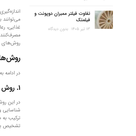
اندازه‌گیر
تفاوت فیلتر ممبران دوپونت و
می‌توانند 
فیلمتک
13 تیر 1405
بدون دیدگاه
مصرف‌کننده
روش‌های ص
روش‌های
در ادامه ب
1. روش کروماتوگرافی گازی (GC-MS)
در این رو
شناسایی و 
ترکیب به ص
تشخیص باش