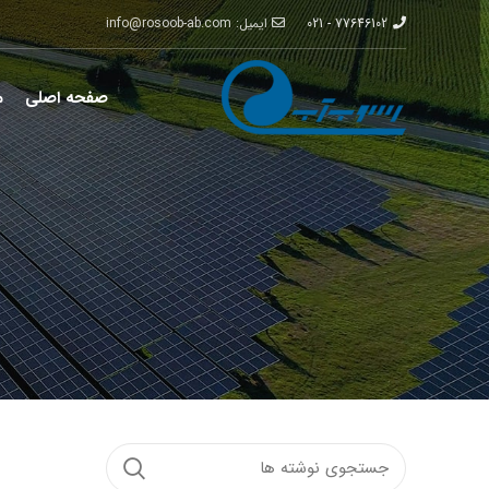
77646102 - 021
ایمیل: info@rosoob-ab.com
صفحه اصلی
م