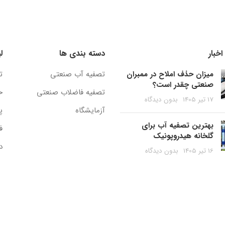
خبار
دسته بندی ها
ل
میزان حذف املاح در ممبران
تصفیه آب صنعتی
ت
صنعتی چقدر است؟
تصفیه فاضلاب صنعتی
ح
17 تیر 1405
بدون دیدگاه
آزمایشگاه
پ
بهترین تصفیه آب برای
ف
گلخانه هیدروپونیک
د
16 تیر 1405
بدون دیدگاه