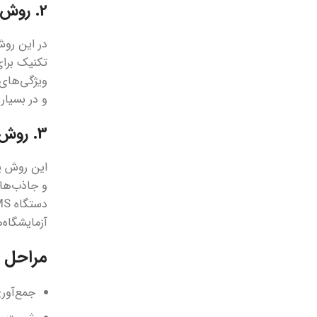
2. روش کروماتوگرافی مایع (LC-MS/MS)
تکنیک برای
و در بسیار
3. روش QuEChERS (استخراج سریع و ساده)
این روش یک
آزمایشگاه‌
مراحل ا
جمع‌آوری