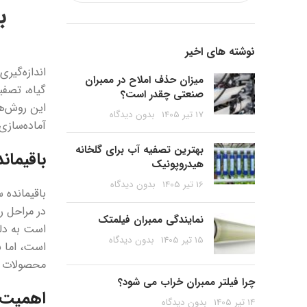
ب
نوشته های اخیر
اندازه‌گیر
میزان حذف املاح در ممبران
صنعتی چقدر است؟
این روش‌ه
17 تیر 1405
بدون دیدگاه
آماده‌سازی، مق
بهترین تصفیه آب برای گلخانه
باقیما
هیدروپونیک
16 تیر 1405
بدون دیدگاه
باقیمانده 
در مراحل ر
نمایندگی ممبران فیلمتک
است به دلی
15 تیر 1405
بدون دیدگاه
است، اما ب
محصولات غ
چرا فیلتر ممبران خراب می شود؟
اهمیت ا
14 تیر 1405
بدون دیدگاه